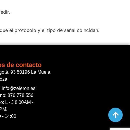
edir.
e el protocolo y el tipo de señal coincidan.
os de contacto
gotá, 93 50196 La Muela,
goza
: info@zeleron.es
ono: 876 778 556
o: L - J 8:00AM -
PM.
 - 14:00