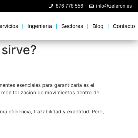
876 778 556
info@zeleron.es
ervicios
Ingeniería
Sectores
Blog
Contacto
 sirve?
nentes esenciales para garantizarla es el
y monitorización de movimientos dentro de
a eficiencia, trazabilidad y exactitud. Pero,