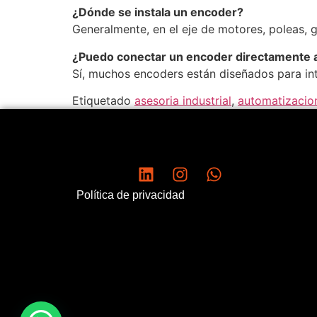
¿Dónde se instala un encoder?
Generalmente, en el eje de motores, poleas, g
¿Puedo conectar un encoder directamente 
Sí, muchos encoders están diseñados para int
Etiquetado
asesoria industrial
,
automatizacio
Política de privacidad