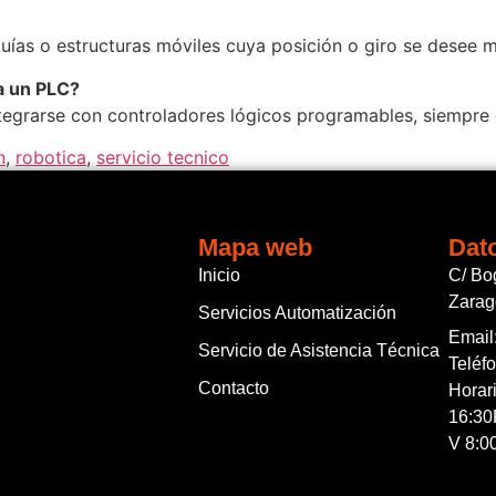
uías o estructuras móviles cuya posición o giro se desee m
a un PLC?
egrarse con controladores lógicos programables, siempre qu
n
,
robotica
,
servicio tecnico
Mapa web
Dat
Inicio
C/ Bo
Zara
Servicios Automatización
Email
Servicio de Asistencia Técnica
Teléf
Contacto
Horari
16:30
V 8:00